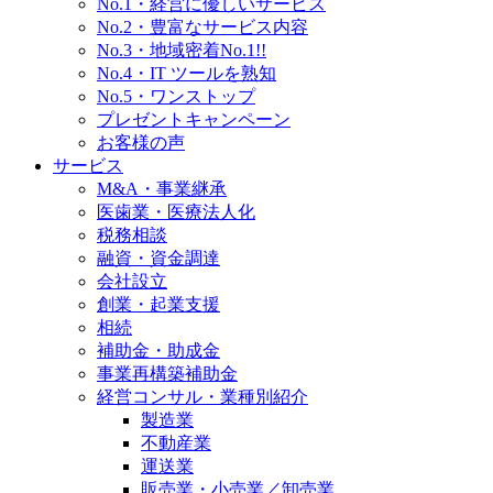
No.1・経営に優しいサービス
No.2・豊富なサービス内容
No.3・地域密着No.1!!
No.4・IT ツールを熟知
No.5・ワンストップ
プレゼントキャンペーン
お客様の声
サービス
M&A・事業継承
医歯業・医療法人化
税務相談
融資・資金調達
会社設立
創業・起業支援
相続
補助金・助成金
事業再構築補助金
経営コンサル・業種別紹介
製造業
不動産業
運送業
販売業・小売業／卸売業