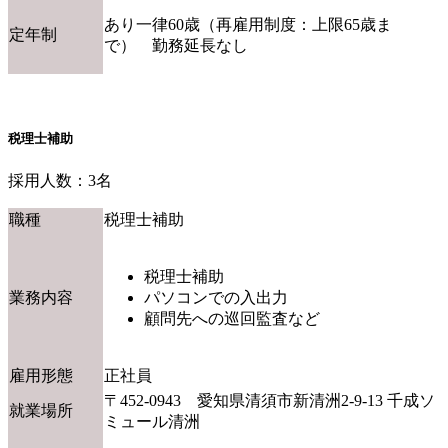
あり一律60歳（再雇用制度：上限65歳ま
定年制
で） 勤務延長なし
税理士補助
採用人数：3名
職種
税理士補助
税理士補助
業務内容
パソコンでの入出力
顧問先への巡回監査など
雇用形態
正社員
〒452-0943 愛知県清須市新清洲2-9-13 千成ソ
就業場所
ミュール清洲