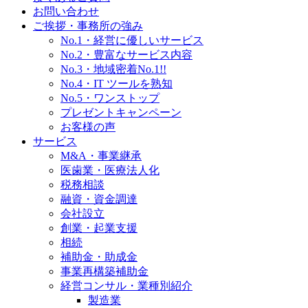
お問い合わせ
ご挨拶・事務所の強み
No.1・経営に優しいサービス
No.2・豊富なサービス内容
No.3・地域密着No.1!!
No.4・IT ツールを熟知
No.5・ワンストップ
プレゼントキャンペーン
お客様の声
サービス
M&A・事業継承
医歯業・医療法人化
税務相談
融資・資金調達
会社設立
創業・起業支援
相続
補助金・助成金
事業再構築補助金
経営コンサル・業種別紹介
製造業