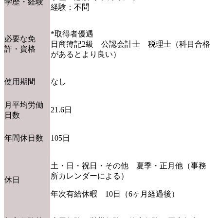
学歴・経験
経験：不問
*取得者優遇
必要な免
日商簿記2級 公認会計士 税理士（科目合格
許・資格
があるとより良い）
使用期間
なし
月平均労働
21.6日
日数
年間休日数
105日
土・日・祝日・その他 夏季・正月他（事務
所カレンダーによる）
休日
年次有給休暇 10日（6ヶ月経過後）