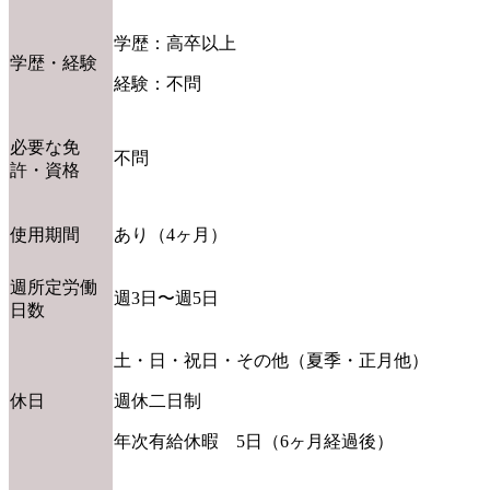
学歴：高卒以上
学歴・経験
経験：不問
必要な免
不問
許・資格
使用期間
あり（4ヶ月）
週所定労働
週3日〜週5日
日数
土・日・祝日・その他（夏季・正月他）
休日
週休二日制
年次有給休暇 5日（6ヶ月経過後）