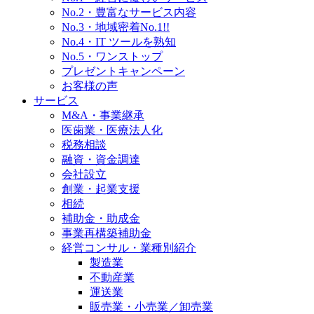
No.2・豊富なサービス内容
No.3・地域密着No.1!!
No.4・IT ツールを熟知
No.5・ワンストップ
プレゼントキャンペーン
お客様の声
サービス
M&A・事業継承
医歯業・医療法人化
税務相談
融資・資金調達
会社設立
創業・起業支援
相続
補助金・助成金
事業再構築補助金
経営コンサル・業種別紹介
製造業
不動産業
運送業
販売業・小売業／卸売業